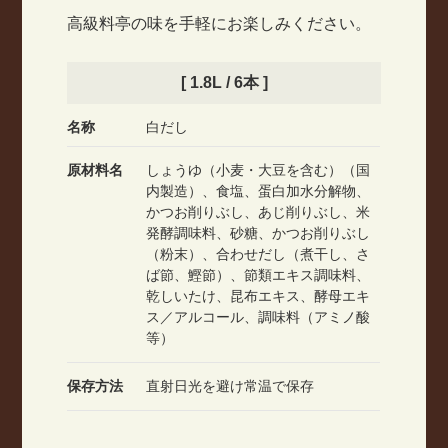
高級料亭の味を手軽にお楽しみください。
[ 1.8L / 6本 ]
名称
白だし
原材料名
しょうゆ（小麦・大豆を含む）（国
内製造）、食塩、蛋白加水分解物、
かつお削りぶし、あじ削りぶし、米
発酵調味料、砂糖、かつお削りぶし
（粉末）、合わせだし（煮干し、さ
ば節、鰹節）、節類エキス調味料、
乾しいたけ、昆布エキス、酵母エキ
ス／アルコール、調味料（アミノ酸
等）
保存方法
直射日光を避け常温で保存