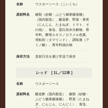
名称
ウスターソース（こいくち）
原材料名
糖類（砂糖・ぶどう糖果糖液糖）
（国内製造）、醸造酢、野菜・果実
（にんじん、たまねぎ、トマト、そ
の他）、食塩、蛋白加水分解物、香
辛料、酵母エキス／カラメル色素、
増粘剤（タマリンド）、調味液（ア
ミノ酸）、香辛料抽出物
保存方法
直射日光を避け常温で保存
レッド [ 1L／12本 ]
名称
ウスターソース
原材料名
醸造酢（国内製造）、糖類（砂糖・
ぶどう糖果糖液糖）、野菜（たまね
ぎ、にんじん、にんにく）、食塩、