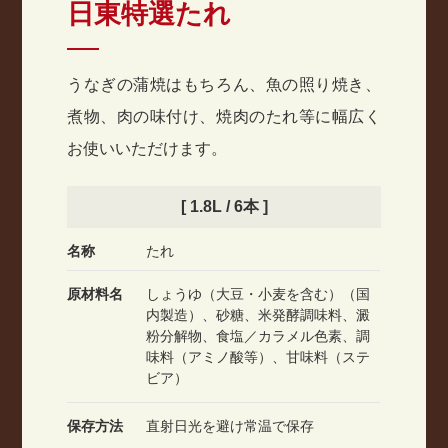
日東特選たれ
うなぎの蒲焼はもちろん、魚の照り焼き、
煮物、肉の味付け、焼肉のたれ等に
幅広く
お使いいただけます。
[ 1.8L / 6本 ]
名称
たれ
原材料名
しょうゆ（大豆・小麦を含む）（国
内製造）、砂糖、米発酵調味料、澱
粉分解物、食塩／カラメル色素、調
味料（アミノ酸等）、甘味料（ステ
ビア）
保存方法
直射日光を避け常温で保存