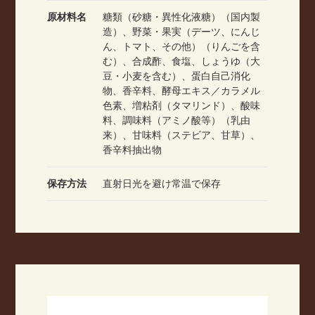
原材料名
糖類（砂糖・異性化液糖）（国内製
造）、野菜・果実（デーツ、にんじ
ん、トマト、その他）（りんごを含
む）、合成酢、食塩、しょうゆ（大
豆・小麦を含む）、蛋白自己消化
物、香辛料、酵母エキス／カラメル
色素、増粘剤（タマリンド）、酸味
料、調味料（アミノ酸等）（乳由
来）、甘味料（ステビア、甘草）、
香辛料抽出物
保存方法
直射日光を避け常温で保存