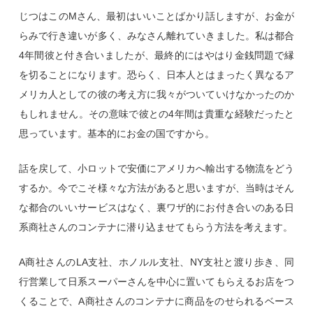
じつはこのMさん、最初はいいことばかり話しますが、お金が
らみで行き違いが多く、みなさん離れていきました。私は都合
4年間彼と付き合いましたが、最終的にはやはり金銭問題で縁
を切ることになります。恐らく、日本人とはまったく異なるア
メリカ人としての彼の考え方に我々がついていけなかったのか
もしれません。その意味で彼との4年間は貴重な経験だったと
思っています。基本的にお金の国ですから。
話を戻して、小ロットで安価にアメリカへ輸出する物流をどう
するか。今でこそ様々な方法があると思いますが、当時はそん
な都合のいいサービスはなく、裏ワザ的にお付き合いのある日
系商社さんのコンテナに潜り込ませてもらう方法を考えます。
A商社さんのLA支社、ホノルル支社、NY支社と渡り歩き、同
行営業して日系スーパーさんを中心に置いてもらえるお店をつ
くることで、A商社さんのコンテナに商品をのせられるベース