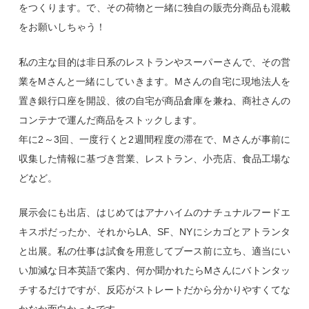
をつくります。で、その荷物と一緒に独自の販売分商品も混載
をお願いしちゃう！
私の主な目的は非日系のレストランやスーパーさんで、その営
業をMさんと一緒にしていきます。Mさんの自宅に現地法人を
置き銀行口座を開設、彼の自宅が商品倉庫を兼ね、商社さんの
コンテナで運んだ商品をストックします。
年に2～3回、一度行くと2週間程度の滞在で、Mさんが事前に
収集した情報に基づき営業、レストラン、小売店、食品工場な
どなど。
展示会にも出店、はじめてはアナハイムのナチュナルフードエ
キスポだったか、それからLA、SF、NYにシカゴとアトランタ
と出展。私の仕事は試食を用意してブース前に立ち、適当にい
い加減な日本英語で案内、何か聞かれたらMさんにバトンタッ
チするだけですが、反応がストレートだから分かりやすくてな