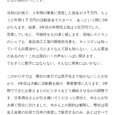
かなか面白かったです。
当初の計画で、３年間の事業に用意した資金が３千万円、ちょ
うど年間１千万円の活動資金でスタート、あっという間に3年
がたちます。結果、3年目の年間売上高は３百万円でした。
営業していると、可能性をもの凄く感じます。現地レストラン
のシェフも、食品加工工場の開発担当者も、キッコマンは知っ
ていても白醤油やしろたまりなんて誰も知らない。こんな醤油
があるのか！これは面白い！の声をいっぱい聞きます。
でもすぐに数字にはならない。そんなに簡単にはいかない。
このやり方では、弊社の体力では黒字化まで続かないことが分
かり、4年目は大幅に活動費を縮小、事業整理に入ります。3年
間でできたお客さまとのビジネスをどう継続させるかの調整で
す。日系商社さんが引き継いでくださった部分と、Mさんが引
き継ぐ部分に分けました。Ｍさんとの契約は解除し、弊社は現
金入金後の出荷で日本の港渡しで販売するのみ、あとはすべて