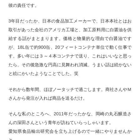
彼の責任です。
3年目だったか、日本の食品加工メーカーで、日本本社とはお
取引があった会社のアメリカ工場と、加工原料用に白醤油を供
給する話がまとまります。価格と物量的な理由で白醤油です
が、18L缶で約900缶、20フィートコンテナ単位で動く仕事で
す。多い年には３～４本コンテナで送り、これはいいなと思っ
たら、その後急激な円高に見舞われ消滅、うまい話は続かない
と絵にかいたようなことでした。笑
それから数年間、ほぼノータッチで過ごします。商社さんやＭ
さんから発注が入れば商品を送るだけ。
そんな私のところへ、2011年だったかな、岡崎の丸石醸造さ
んの深田さんという青年が訪ねていらっしゃいます。
愛知県食品輸出研究会を立ち上げるので一緒にやりませんか